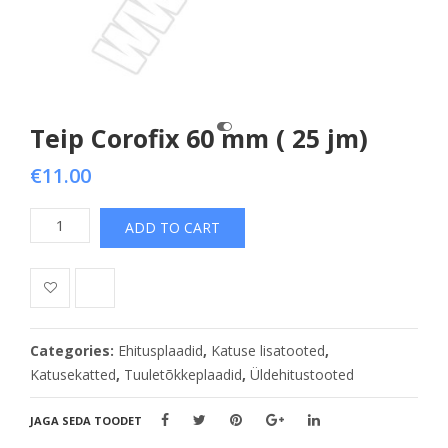
Teip Corofix 60 mm ( 25 jm)
€
11.00
Teip
ADD TO CART
Corofix
60
mm
(
25
Categories:
Ehitusplaadid
,
Katuse lisatooted
,
jm)
Katusekatted
,
Tuuletõkkeplaadid
,
Üldehitustooted
quantity
JAGA SEDA TOODET