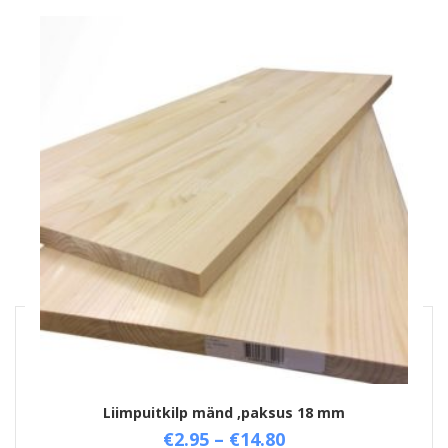
Tooted Võrdlused
No products to compare
Liimpuitkilp mänd ,paksus 18 mm
Clear all
COMPARE
€
2.95
–
€
14.80
Select options