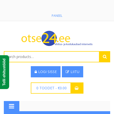
PANEEL
Search
for:
Telli ehitustööd
LOGI SISSE
LIITU
0 TOODET
-
€
0.00