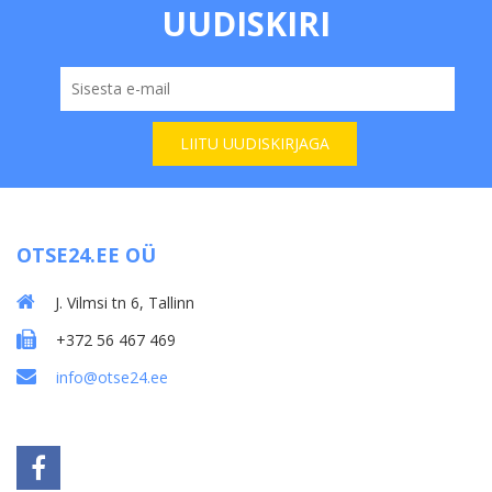
UUDISKIRI
OTSE24.EE OÜ
J. Vilmsi tn 6, Tallinn
+372 56 467 469
info@otse24.ee