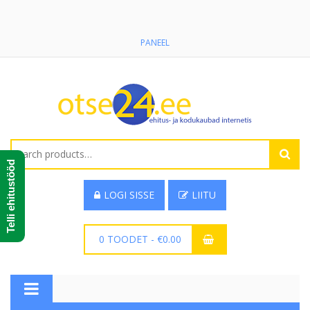
PANEEL
Search
for:
Telli ehitustööd
LOGI SISSE
LIITU
0 TOODET
-
€
0.00