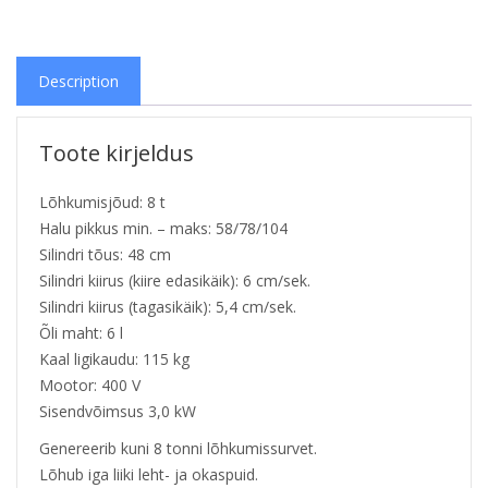
Description
Toote kirjeldus
Lõhkumisjõud: 8 t
Halu pikkus min. – maks: 58/78/104
Silindri tõus: 48 cm
Silindri kiirus (kiire edasikäik): 6 cm/sek.
Silindri kiirus (tagasikäik): 5,4 cm/sek.
Õli maht: 6 l
Kaal ligikaudu: 115 kg
Mootor: 400 V
Sisendvõimsus 3,0 kW
Genereerib kuni 8 tonni lõhkumissurvet.
Lõhub iga liiki leht- ja okaspuid.