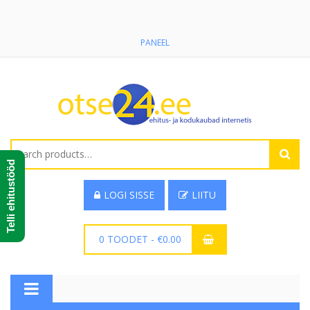
PANEEL
Search
for:
Telli ehitustööd
LOGI SISSE
LIITU
0 TOODET
-
€
0.00