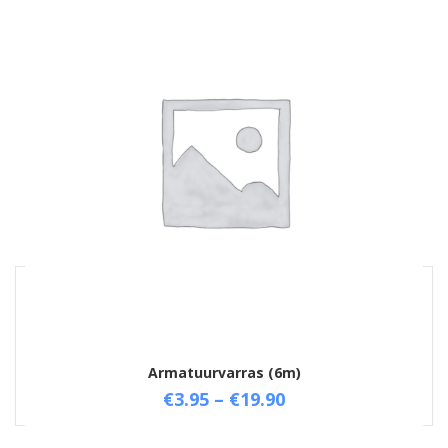
Tooted Võrdlused
No products to compare
Armatuurvarras (6m)
Clear all
COMPARE
€
3.95
–
€
19.90
Select options