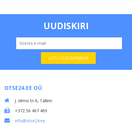
UUDISKIRI
OTSE24.EE OÜ
J. Vilmsi tn 6, Tallinn
+372 56 467 469
info@otse24.ee