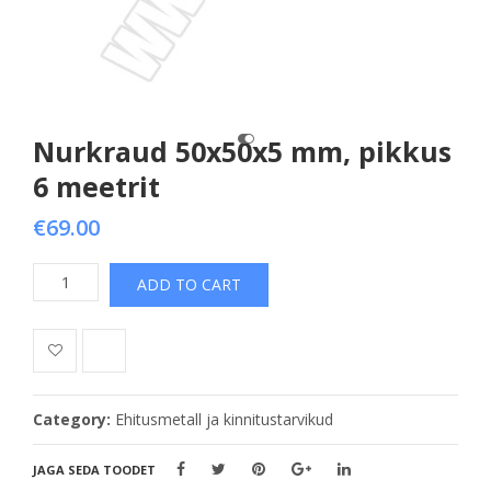
Nurkraud 50x50x5 mm, pikkus
6 meetrit
€
69.00
Nurkraud
ADD TO CART
50x50x5
mm,
pikkus
6
meetrit
Category:
Ehitusmetall ja kinnitustarvikud
quantity
JAGA SEDA TOODET