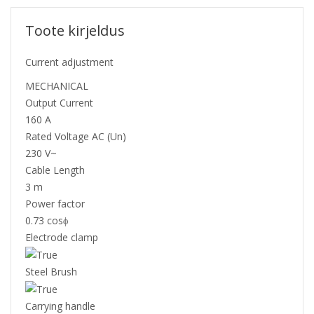
Toote kirjeldus
Current adjustment
MECHANICAL
Output Current
160 A
Rated Voltage AC (Un)
230 V~
Cable Length
3 m
Power factor
0.73 cosϕ
Electrode clamp
Steel Brush
Carrying handle