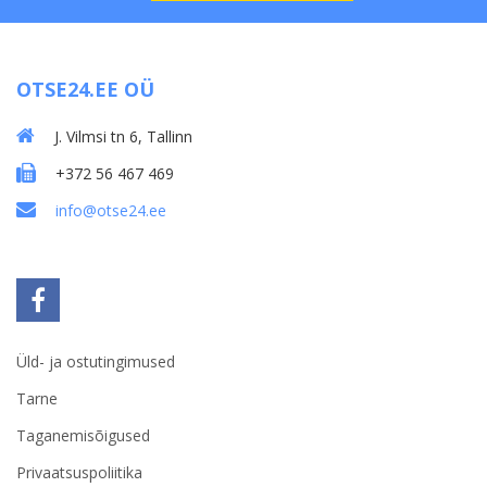
OTSE24.EE OÜ
J. Vilmsi tn 6, Tallinn
+372 56 467 469
info@otse24.ee
Üld- ja ostutingimused
Tarne
Taganemisõigused
Privaatsuspoliitika