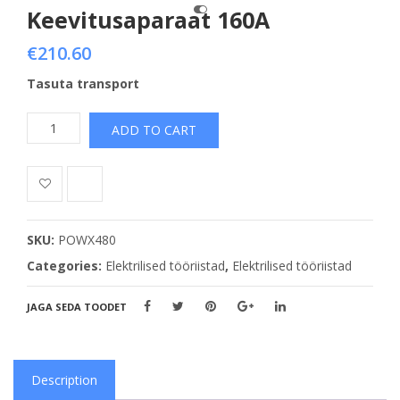
Keevitusaparaat 160A
€
210.60
Tasuta transport
Keevitusaparaat
ADD TO CART
160A
quantity
SKU:
POWX480
Categories:
Elektrilised tööriistad
,
Elektrilised tööriistad
JAGA SEDA TOODET
Description