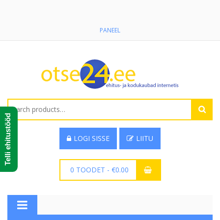
PANEEL
Search
for:
Telli ehitustööd
LOGI SISSE
LIITU
0 TOODET
-
€
0.00